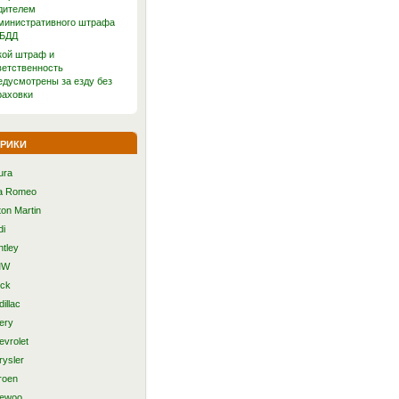
дителем
министративного штрафа
БДД
кой штраф и
ветственность
едусмотрены за езду без
раховки
рики
ura
fa Romeo
ton Martin
di
ntley
MW
ick
illac
ery
evrolet
rysler
roen
ewoo