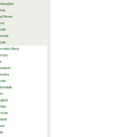
mborghini
ncia
nd Rover
xus
coln
serati
zda
rcedes-Benz
rcury
i
subishi
tsuoka
ssan
dsmobile
el
ugeot
ntiac
rsche
nault
ver
ab