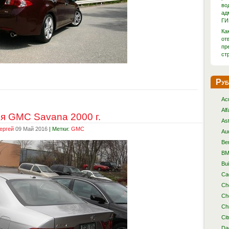
во
ад
ГИ
Ка
от
пр
ст
Руб
Ac
Al
я GMC Savana 2000 г.
As
ергей
09 Май 2016
| Метки:
GMC
Au
Be
B
Bu
Cad
Ch
Ch
Ch
Cit
Da