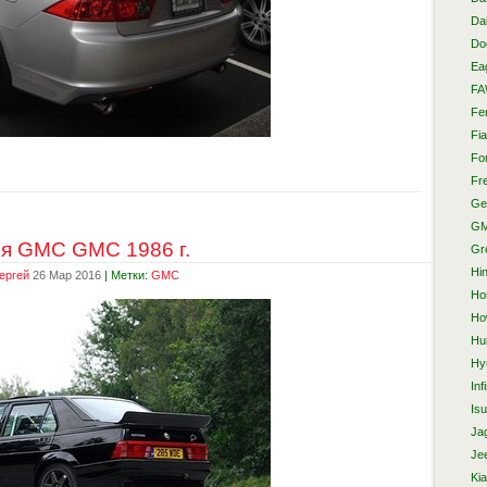
Da
Do
Ea
F
Fer
Fia
Fo
Fre
Ge
G
я GMC GMC 1986 г.
Gr
Hi
ергей
26 Мар 2016
| Метки:
GMC
Ho
Ho
Hu
Hy
Infi
Is
Ja
Je
Kia