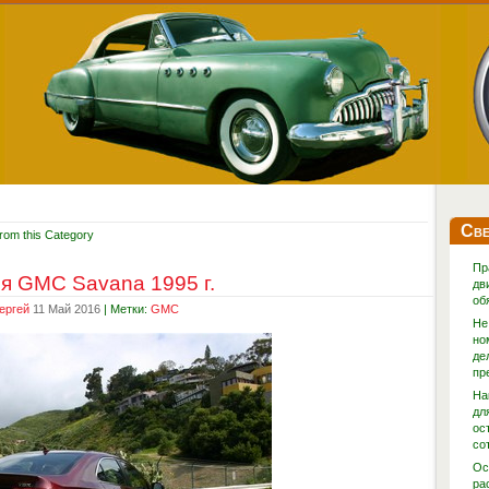
Све
rom this Category
Пр
я GMC Savana 1995 г.
дв
об
ергей
11 Май 2016
| Метки:
GMC
Не
но
де
пр
На
дл
ос
со
Ос
ра