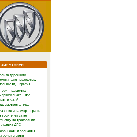
жие записи
авила дорожного
ижения для пешеходов:
язанности, штрафы
 горит подсветка
мерного знака – что
лать и какой
едусмотрен штраф
казание и размер штрафа
я водителей за не
тановку по требованию
трудника ДПС
обенности и варианты
ссрочки оплаты