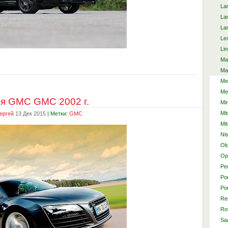
La
La
La
Le
Lin
Ma
Ma
Me
Me
я GMC GMC 2002 г.
Min
Mit
ергей
13 Дек 2015
| Метки:
GMC
Mi
Ni
Ol
Op
Pe
Po
Po
Re
Ro
Sa