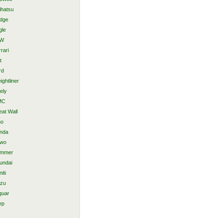
ihatsu
dge
gle
AW
rari
t
rd
ightliner
ely
MC
eat Wall
no
nda
wo
mmer
undai
niti
uzu
guar
ep