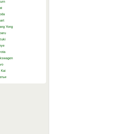
turn
at
oda
art
ang Yong
baru
zuki
nye
yota
lkswagen
lvo
 Kai
атьи