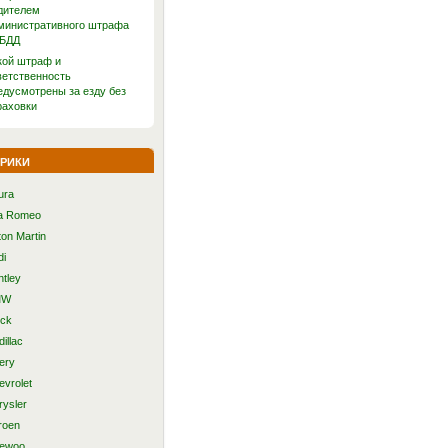
дителем
министративного штрафа
БДД
кой штраф и
ветственность
едусмотрены за езду без
раховки
рики
ura
fa Romeo
ton Martin
di
ntley
MW
ick
illac
ery
evrolet
rysler
roen
ewoo