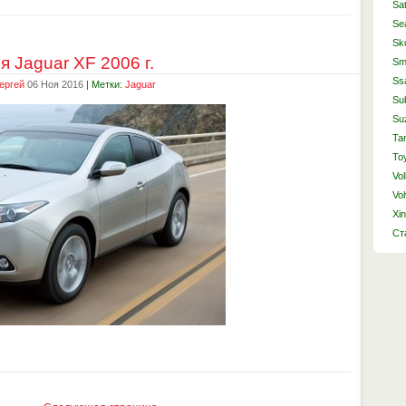
Sa
Se
Sk
 Jaguar XF 2006 г.
Sm
Ss
ергей
06 Ноя 2016
| Метки:
Jaguar
Su
Su
Ta
To
Vo
Vo
Xin
Ст