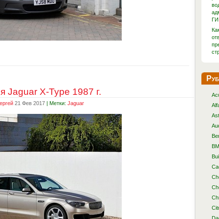
во
ад
ГИ
Ка
от
пр
ст
Руб
 Jaguar X-Type 1987 г.
Ac
ергей
21 Фев 2017
| Метки:
Jaguar
Al
As
Au
Be
B
Bu
Cad
Ch
Ch
Ch
Cit
Da