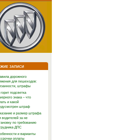
жие записи
авила дорожного
ижения для пешеходов:
язанности, штрафы
 горит подсветка
мерного знака – что
лать и какой
едусмотрен штраф
казание и размер штрафа
я водителей за не
тановку по требованию
трудника ДПС
обенности и варианты
ссрочки оплаты