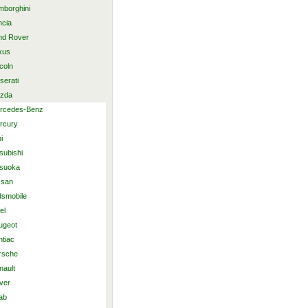
mborghini
ncia
nd Rover
xus
coln
serati
zda
rcedes-Benz
rcury
i
subishi
tsuoka
ssan
dsmobile
el
ugeot
ntiac
rsche
nault
ver
ab