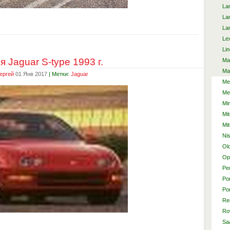
La
La
La
Le
Lin
 Jaguar S-type 1993 г.
Ma
Ma
ергей
01 Янв 2017
| Метки:
Jaguar
Me
Me
Min
Mit
Mi
Ni
Ol
Op
Pe
Po
Po
Re
Ro
Sa