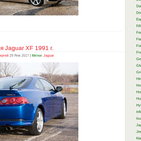
Da
Do
Ea
F
Fer
Fia
Fo
 Jaguar XF 1991 г.
Fre
ергей
29 Янв 2017
| Метки:
Jaguar
Ge
G
Gr
Hi
Ho
Ho
Hu
Hy
Infi
Is
Ja
Je
Kia