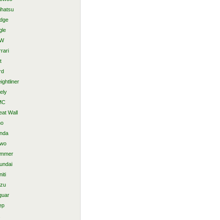
ihatsu
dge
gle
AW
rari
t
rd
ightliner
ely
MC
eat Wall
no
nda
wo
mmer
undai
niti
uzu
guar
ep