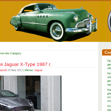
Све
rom this Category
Пр
 Jaguar X-Type 1987 г.
дв
об
ергей
23 Фев 2017
| Метки:
Jaguar
Не
но
де
пр
На
дл
ос
со
Ос
ра