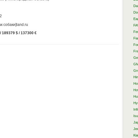
Da
Do
2
Ea
к собаки]land.ru
F
Fer
 189379 $ / 137300 €
Fia
Fo
Fre
Ge
G
Gr
Hi
Ho
Ho
Hu
Hy
Infi
Is
Ja
Je
Kia