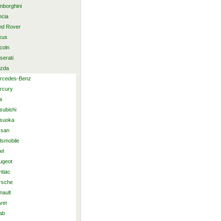
mborghini
ncia
nd Rover
xus
coln
serati
zda
rcedes-Benz
rcury
i
subishi
tsuoka
ssan
dsmobile
el
ugeot
ntiac
rsche
nault
ver
ab