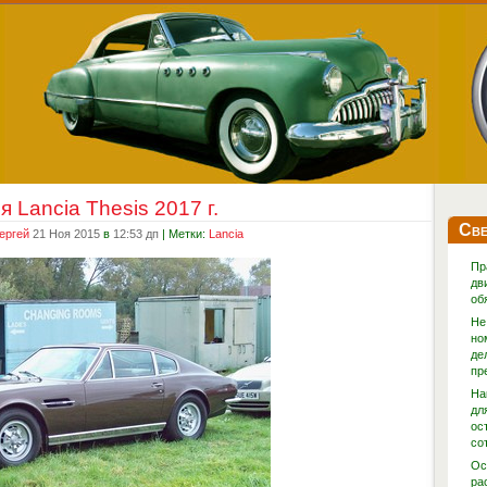
 Lancia Thesis 2017 г.
Све
ергей
21 Ноя 2015
в
12:53 дп
| Метки:
Lancia
Пр
дв
об
Не
но
де
пр
На
дл
ос
со
Ос
ра