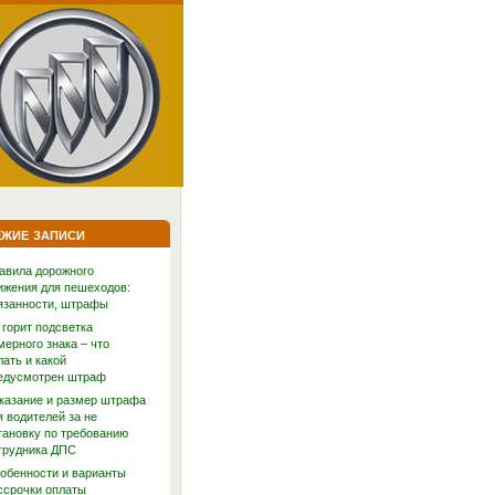
жие записи
авила дорожного
ижения для пешеходов:
язанности, штрафы
 горит подсветка
мерного знака – что
лать и какой
едусмотрен штраф
казание и размер штрафа
я водителей за не
тановку по требованию
трудника ДПС
обенности и варианты
ссрочки оплаты