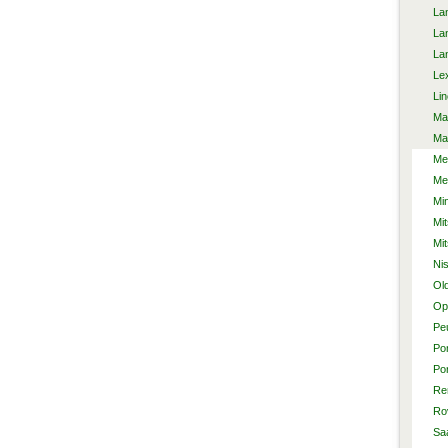
La
La
La
Le
Lin
Ma
Ma
Me
Me
Min
Mit
Mi
Ni
Ol
Op
Pe
Po
Po
Re
Ro
Sa