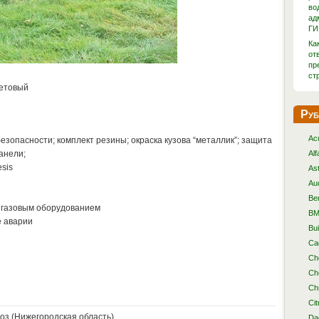
во
ад
ГИ
Ка
от
пр
ст
летовый
Руб
Ac
езопасности; комплект резины; окраска кузова “металлик”; защита
анели;
Al
sis
As
Au
Be
с газовым оборудованием
B
е аварии
Bu
Cad
Ch
Ch
Ch
Cit
оз (Нижегородская область)
Da