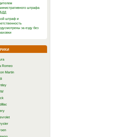
дителем
министративного штрафа
БДД
кой штраф и
ветственность
едусмотрены за езду без
раховки
рики
ura
fa Romeo
ton Martin
di
ntley
MW
ick
illac
ery
evrolet
rysler
roen
ewoo