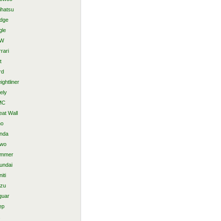
ihatsu
dge
gle
AW
rari
t
rd
ightliner
ely
MC
eat Wall
no
nda
wo
mmer
undai
niti
uzu
guar
ep