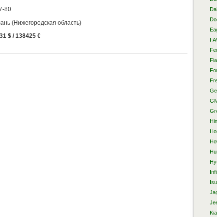
7-80
Da
Do
ань (Нижегородская область)
Ea
31 $ / 138425 €
F
Fer
Fia
Fo
Fre
Ge
G
Gr
Hi
Ho
Ho
Hu
Hy
Infi
Is
Ja
Je
Kia