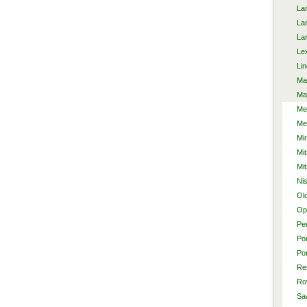
La
La
La
Le
Lin
Ma
Ma
Me
Me
Min
Mit
Mi
Ni
Ol
Op
Pe
Po
Po
Re
Ro
Sa