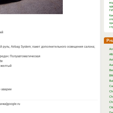
во
ад
ГИ
Ка
от
пр
ст
ий
Руб
й руль; Airbag System; пакет дополнительного освещения салона;
Ac
Al
редач: Полуавтоматическая
As
te
Au
о-желтый
Be
B
Bu
Cad
е аварии
Ch
Ch
Ch
ачка]google.ru
Cit
Da