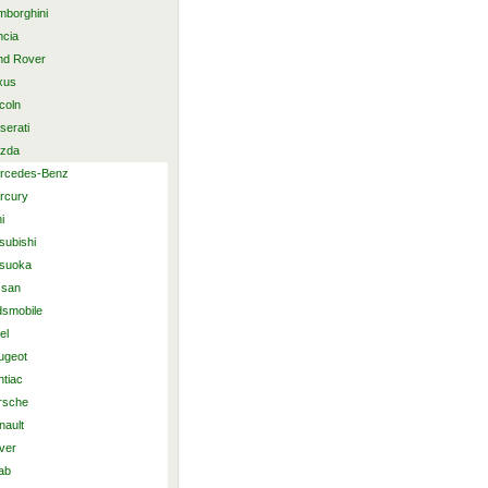
mborghini
ncia
nd Rover
xus
coln
serati
zda
rcedes-Benz
rcury
i
subishi
tsuoka
ssan
dsmobile
el
ugeot
ntiac
rsche
nault
ver
ab