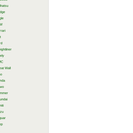
ihatsu
dge
gle
AW
rari
t
rd
ightliner
ely
MC
eat Wall
no
nda
wo
mmer
undai
niti
uzu
guar
ep