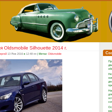
 Oldsmobile Silhouette 2014 г.
Све
ергей
13 Янв 2016
в
12:48 пп
| Метки:
Oldsmobile
Пр
дв
об
Не
но
де
пр
На
дл
ос
со
Ос
ра