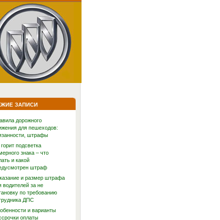
жие записи
авила дорожного
ижения для пешеходов:
язанности, штрафы
 горит подсветка
мерного знака – что
лать и какой
едусмотрен штраф
казание и размер штрафа
я водителей за не
тановку по требованию
трудника ДПС
обенности и варианты
ссрочки оплаты