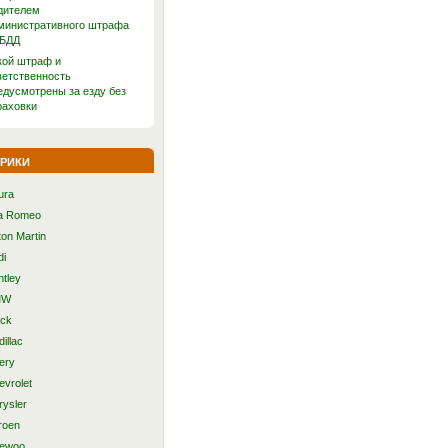
дителем
министративного штрафа
БДД
кой штраф и
ветственность
едусмотрены за езду без
раховки
рики
ura
fa Romeo
ton Martin
di
ntley
MW
ick
illac
ery
evrolet
rysler
roen
ewoo