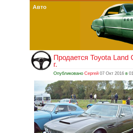
Авто
Продается Toyota Land C
г.
Опубликовано
Сергей
07 Окт 2016
в
0